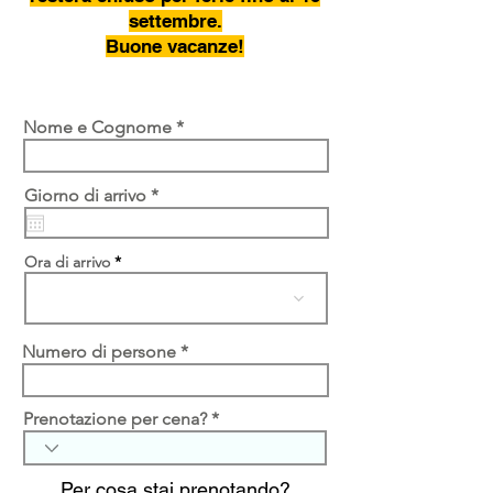
settembre.
Buone vacanze!
Nome e Cognome
r
Giorno di arrivo
*
e
q
u
Ora di arrivo
i
r
e
d
Numero di persone
Prenotazione per cena?
Per cosa stai prenotando?