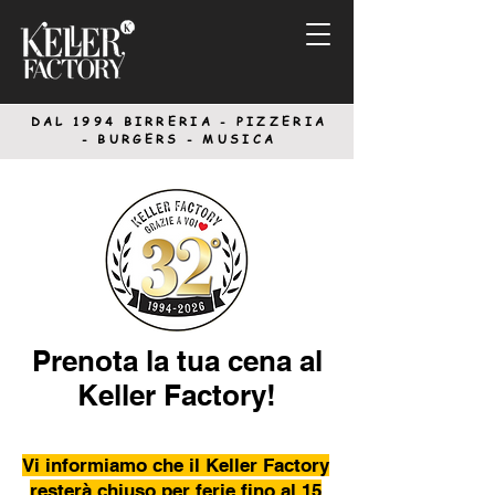
DAL 1994
BIRRERIA - PIZZERIA
-
BURGERS - MUSICA
Prenota la tua cena al
Keller Factory!
Vi informiamo che il Keller Factory
resterà chiuso per ferie fino al 15