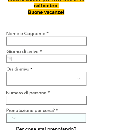
settembre.
Buone vacanze!
Nome e Cognome
r
Giorno di arrivo
*
e
q
u
Ora di arrivo
i
r
e
d
Numero di persone
Prenotazione per cena?
Per cosa stai prenotando?