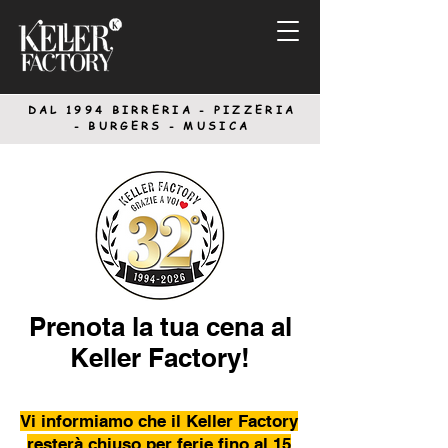
DAL 1994
BIRRERIA - PIZZERIA
-
BURGERS - MUSICA
Prenota la tua cena al
Keller Factory!
Vi informiamo che il Keller Factory
resterà chiuso per ferie fino al 15