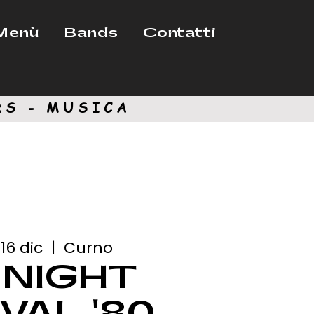
Menù
Bands
Contatti
RS - MUSICA
16 dic
  |  
Curno
 NIGHT
VAL '80 -