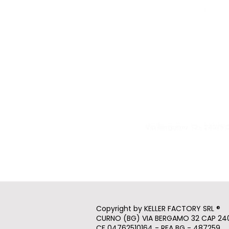
Le eventuali variazioni sara
Giovedì: 19:30 - 00:30
Venerdì: 19:30 - 1:00
Sabato: 19:30 - 1:00
Domenica: 19:30 - 00:3
Via Bergamo, 32 -
24035 
info@kellerfa
ctory.it
Tel:
370 1571522
Copyright by KELLER FACTORY SRL ®
CURNO (BG) VIA BERGAMO 32 CAP 24
CF 04762510164 - REA BG - 487259