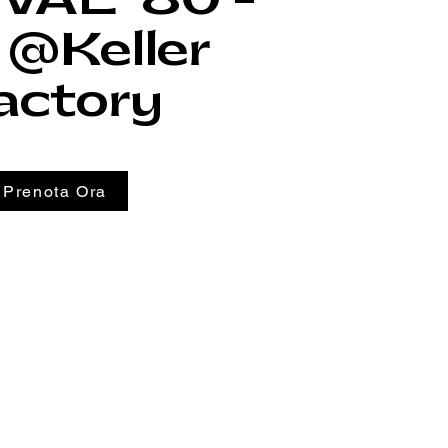
 @Keller
actory
Prenota Ora