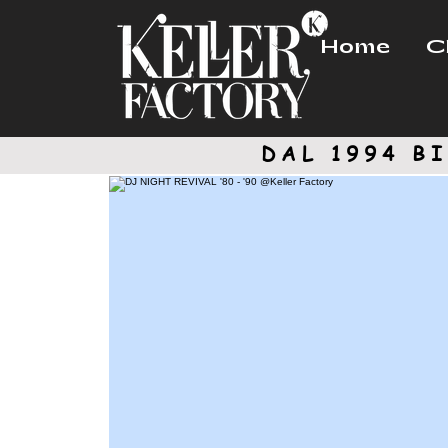
Home
C
DAL 1994
BI