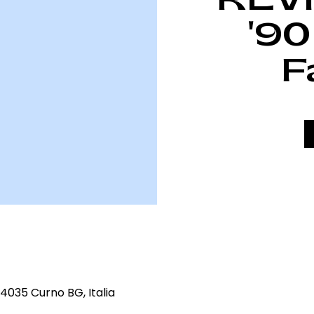
'90
F
4035 Curno BG, Italia