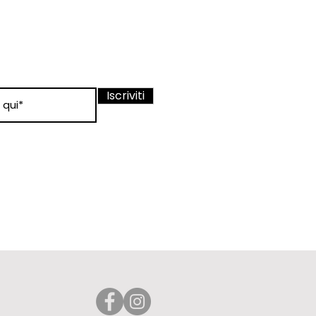
ewsletter
nato sui nostri
Iscriviti
 condizioni
 d'uso