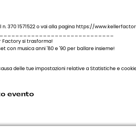
al n. 370 1571522 o vai alla pagina https://www.kellerfacto
_____________________________
r Factory si trasforma!
j set con musica anni '80 e '90 per ballare insieme!
sa delle tue impostazioni relative a Statistiche e cookie 
to evento