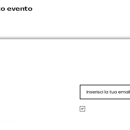
to evento
Iscriviti alla N
per restare aggior
eventi!
nno comunicate per tempo.
0
Accetto termini e
Visualizza termini
Curno BG