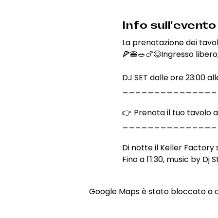
Info sull'evento
La prenotazione dei tavo
🍕🍔🥗🍗😋Ingresso libero,
DJ SET dalle ore 23:00 all
_______________
👉 Prenota il tuo tavolo 
_______________
Di notte il Keller Factory
Fino a l'1:30, music by Dj
Google Maps è stato bloccato a cau