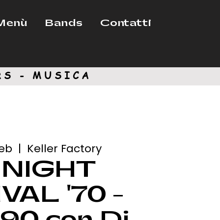
Menù
Bands
Contatti
RS - MUSICA
feb
  |  
Keller Factory
 NIGHT
VAL '70 -
 '90 con Dj