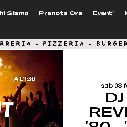
hi Siamo
Prenota Ora
Eventi
RRERIA - PIZZERIA -
BURGE
sab 08 
DJ
REVI
'80 -