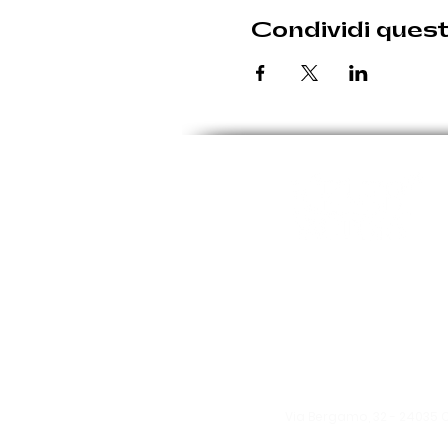
Condividi ques
Le eventuali variazioni sara
Giovedì: 19:30 - 00:30
Venerdì: 19:30 - 1:00
Sabato: 19:30 - 1:00
Domenica: 19:30 - 00:3
Via Bergamo, 32 -
24035 
info@kellerfa
ctory.it