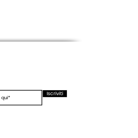
ewsletter
nato sui nostri
Iscriviti
 condizioni
 d'uso