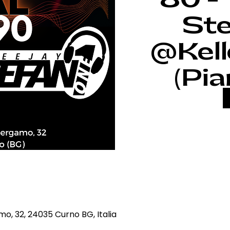
St
@Kell
(Pia
mo, 32, 24035 Curno BG, Italia