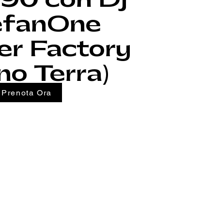
efanOne
er Factory
no Terra)
Prenota Ora