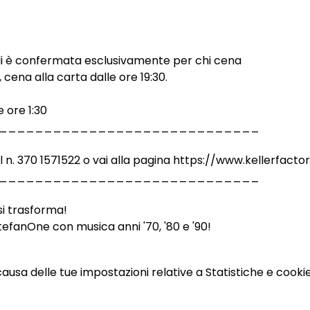
li è confermata esclusivamente per chi cena
 cena alla carta dalle ore 19:30. 
e ore 1:30
_____________________________
al n. 370 1571522 o vai alla pagina https://www.kellerfacto
_____________________________
 si trasforma!
 StefanOne con musica anni '70, '80 e '90!
sa delle tue impostazioni relative a Statistiche e cookie 