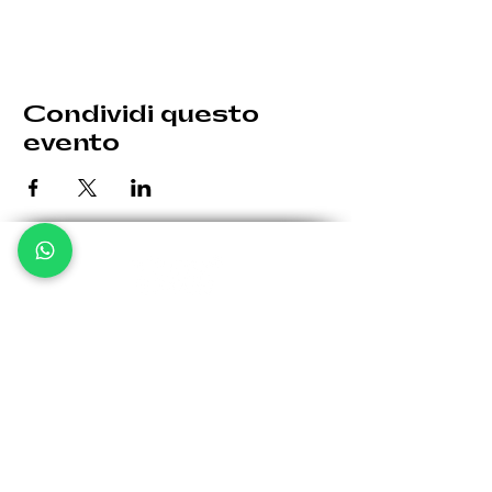
Condividi questo
evento
Le eventuali variazioni saranno comunicate per tempo.
Giovedì: 19:30 - 00:30
Venerdì: 19:30 - 1:00
Sabato: 19:30 - 1:00
Domenica: 19:30 - 00:30
Via Bergamo, 32 -
24035 Curno BG