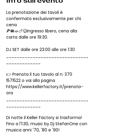
Info sull'evento
La prenotazione dei tavoli è 
confermata esclusivamente per chi 
cena
🍕🍔🥗🍗😋Ingresso libero, cena alla 
carta dalle ore 19:30. 
DJ SET dalle ore 23:00 alle ore 1:30
_______________________________
_____________
👉 Prenota il tuo tavolo al n. 370 
1571522 o vai alla pagina 
https://www.kellerfactory.it/prenota-
ora
_______________________________
_____________
Di notte il Keller Factory si trasforma!
Fino a l'1:30, music by Dj StefanOne con 
musica anni '70, '80 e '90!