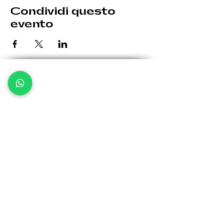
Condividi questo
evento
Le eventuali variazioni saranno comunicate per tempo.
Giovedì: 19:30 - 00:30
Venerdì: 19:30 - 1:00
Sabato: 19:30 - 1:00
Domenica: 19:30 - 00:30
Via Bergamo, 32 -
24035 Curno BG
info@kellerfa
ctory.it
Tel:
370 1571522
Iscriviti alla
Newsletter