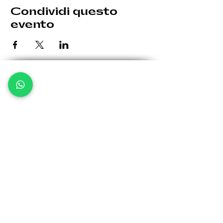
Condividi questo
evento
Le eventuali variazioni saranno comunicate per tempo.
Giovedì: 19:30 - 00:30
Venerdì: 19:30 - 1:00
Sabato: 19:30 - 1:00
Domenica: 19:30 - 00:30
Via Bergamo, 32 -
24035 Curno BG
info@kellerfa
ctory.it
Tel:
370 1571522
Iscriviti alla
Newsletter