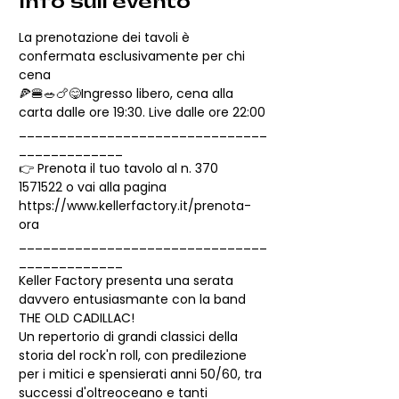
Info sull'evento
La prenotazione dei tavoli è 
confermata esclusivamente per chi 
cena
🍕🍔🥗🍗😋Ingresso libero, cena alla 
carta dalle ore 19:30. Live dalle ore 22:00
_______________________________
_____________
👉 Prenota il tuo tavolo al n. 370 
1571522 o vai alla pagina 
https://www.kellerfactory.it/prenota-
ora
_______________________________
_____________
Keller Factory presenta una serata 
davvero entusiasmante con la band 
THE OLD CADILLAC!
Un repertorio di grandi classici della 
storia del rock'n roll, con predilezione 
per i mitici e spensierati anni 50/60, tra 
successi d'oltreoceano e tanti 