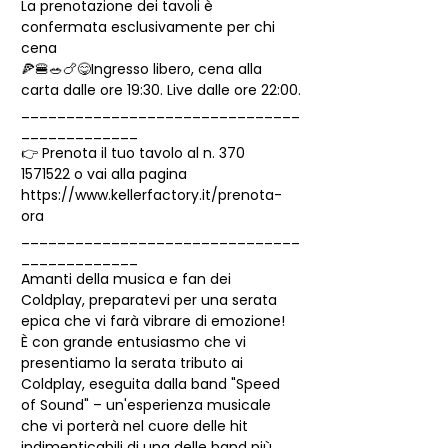
La prenotazione dei tavoli è 
confermata esclusivamente per chi 
cena

🍕🍔🥗🍗😋Ingresso libero, cena alla 
carta dalle ore 19:30. Live dalle ore 22:00.
_______________________________
_____________
👉 Prenota il tuo tavolo al n. 370 
1571522 o vai alla pagina 
https://www.kellerfactory.it/prenota-
ora
_______________________________
_____________
Amanti della musica e fan dei 
Coldplay, preparatevi per una serata 
epica che vi farà vibrare di emozione!
È con grande entusiasmo che vi 
presentiamo la serata tributo ai 
Coldplay, eseguita dalla band "Speed 
of Sound" – un'esperienza musicale 
che vi porterà nel cuore delle hit 
indimenticabili di una delle band più 