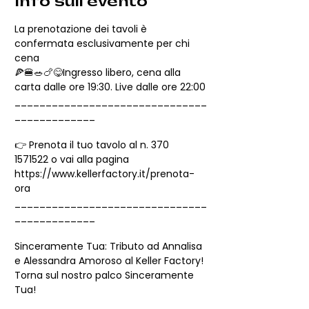
Info sull'evento
La prenotazione dei tavoli è 
confermata esclusivamente per chi 
cena
🍕🍔🥗🍗😋Ingresso libero, cena alla 
carta dalle ore 19:30. Live dalle ore 22:00
_______________________________
_____________
👉 Prenota il tuo tavolo al n. 370 
1571522 o vai alla pagina 
https://www.kellerfactory.it/prenota-
ora
_______________________________
_____________
Sinceramente Tua: Tributo ad Annalisa 
e Alessandra Amoroso al Keller Factory!
Torna sul nostro palco Sinceramente 
Tua!