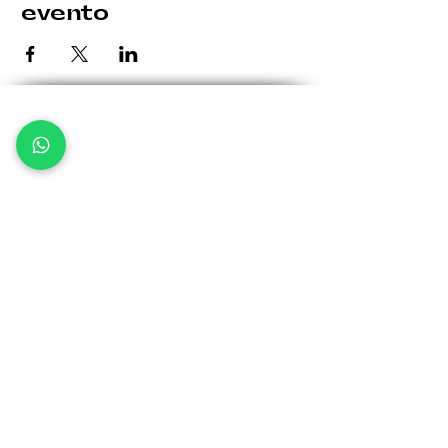
evento
Le eventuali variazioni saranno comunicate per tempo.
Giovedì: 19:30 - 00:30
Venerdì: 19:30 - 1:00
Sabato: 19:30 - 1:00
Domenica: 19:30 - 00:30
Via Bergamo, 32 -
24035 Curno BG
info@kellerfa
ctory.it
Tel:
370 1571522
Iscriviti alla
Newsletter
per restare aggiornato sui nostri