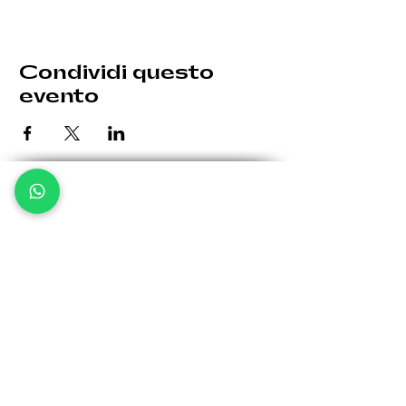
Condividi questo
evento
Le eventuali variazioni saranno comunicate per tempo.
Giovedì: 19:30 - 00:30
Venerdì: 19:30 - 1:00
Sabato: 19:30 - 1:00
Domenica: 19:30 - 00:30
Via Bergamo, 32 -
24035 Curno BG
info@kellerfa
ctory.it
Tel:
370 1571522