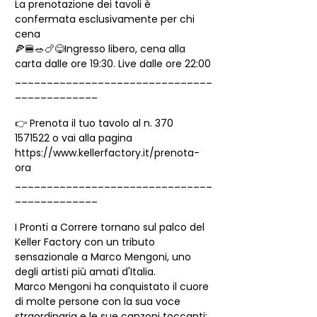
La prenotazione dei tavoli è 
confermata esclusivamente per chi 
cena
🍕🍔🥗🍗😋Ingresso libero, cena alla 
carta dalle ore 19:30. Live dalle ore 22:00
_______________________________
_____________
👉 Prenota il tuo tavolo al n. 370 
1571522 o vai alla pagina 
https://www.kellerfactory.it/prenota-
ora
_______________________________
_____________
I Pronti a Correre tornano sul palco del 
Keller Factory con un tributo 
sensazionale a Marco Mengoni, uno 
degli artisti più amati d'Italia.
Marco Mengoni ha conquistato il cuore 
di molte persone con la sua voce 
straordinaria e le sue canzoni toccanti: 