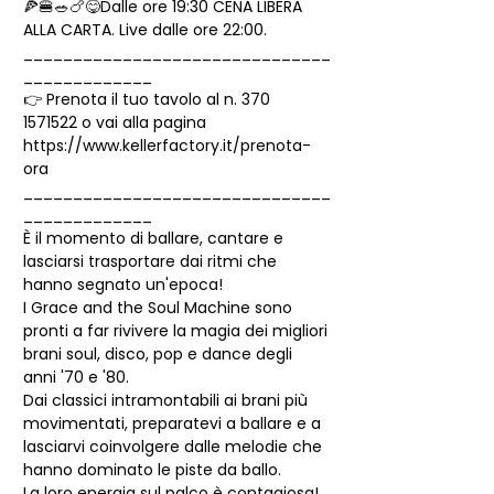
🍕🍔🥗🍗😋Dalle ore 19:30 CENA LIBERA 
ALLA CARTA. Live dalle ore 22:00.
_______________________________
_____________
👉 Prenota il tuo tavolo al n. 370 
1571522 o vai alla pagina 
https://www.kellerfactory.it/prenota-
ora
_______________________________
_____________
È il momento di ballare, cantare e 
lasciarsi trasportare dai ritmi che 
hanno segnato un'epoca!
I Grace and the Soul Machine sono 
pronti a far rivivere la magia dei migliori 
brani soul, disco, pop e dance degli 
anni '70 e '80.
Dai classici intramontabili ai brani più 
movimentati, preparatevi a ballare e a 
lasciarvi coinvolgere dalle melodie che 
hanno dominato le piste da ballo.
La loro energia sul palco è contagiosa! 