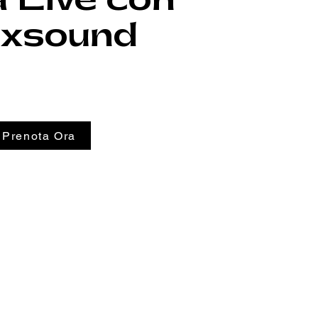
exsound
Prenota Ora