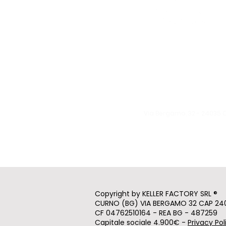
Le eventuali variazioni sara
Giovedì: 19:30 - 00:30
Venerdì: 19:30 - 1:00
Sabato: 19:30 - 1:00
Domenica: 19:30 - 00:3
Via Bergamo, 32 -
24035 
info@kellerfa
ctory.it
Tel:
370 1571522
Copyright by KELLER FACTORY SRL ®
CURNO (BG) VIA BERGAMO 32 CAP 24
CF 04762510164 - REA BG - 487259
Capitale sociale 4.900€ -
Privacy Pol