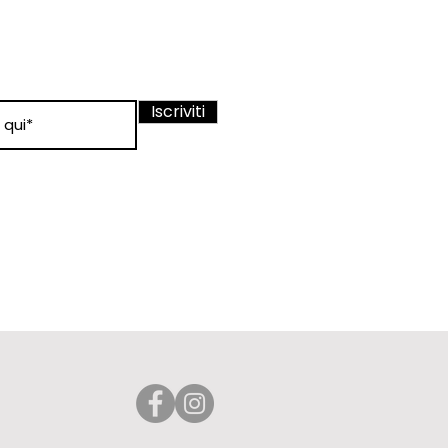
ewsletter
nato sui nostri
Iscriviti
 condizioni
 d'uso