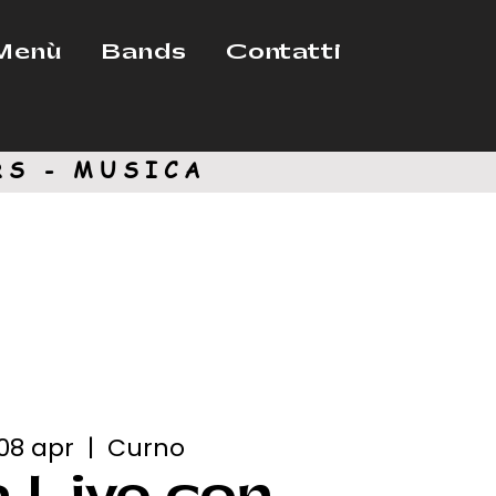
Menù
Bands
Contatti
RS - MUSICA
08 apr
  |  
Curno
 Live con