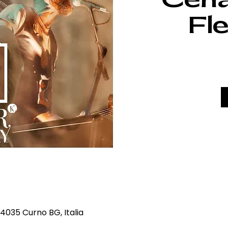
Fl
4035 Curno BG, Italia