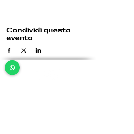
Condividi questo
evento
Le eventuali variazioni saranno comunicate per tempo.
Giovedì: 19:30 - 00:30
Venerdì: 19:30 - 1:00
Sabato: 19:30 - 1:00
Domenica: 19:30 - 00:30
Via Bergamo, 32 -
24035 Curno BG