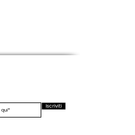
ewsletter
nato sui nostri
Iscriviti
 condizioni
 d'uso