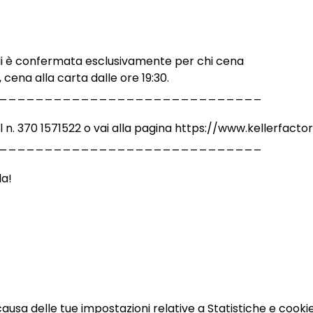
li è confermata esclusivamente per chi cena
 cena alla carta dalle ore 19:30. 
_____________________________
al n. 370 1571522 o vai alla pagina https://www.kellerfacto
_____________________________
la!
sa delle tue impostazioni relative a Statistiche e cookie 