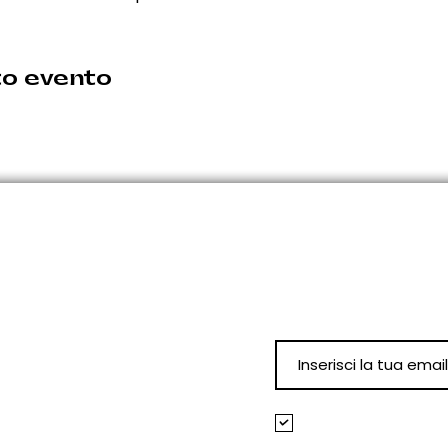
to evento
Iscriviti alla N
per restare aggior
eventi!
nno comunicate per tempo.
0
Accetto termini e
Visualizza termini