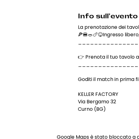
Info sull'evento
La prenotazione dei tavo
🍕🍔🥗🍗😋Ingresso libero,
_______________
👉 Prenota il tuo tavolo 
_______________
Goditi il match in prima fi
KELLER FACTORY
Via Bergamo 32
Curno (BG)
Google Maps è stato bloccato a cau