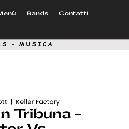
Menù
Bands
Contatti
RS - MUSICA
ott
  |  
Keller Factory
n Tribuna -
nter Vs