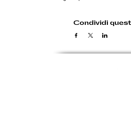
Condividi ques
Le eventuali variazioni sara
Giovedì: 19:30 - 00:30
Venerdì: 19:30 - 1:00
Sabato: 19:30 - 1:00
Domenica: 19:30 - 00:3