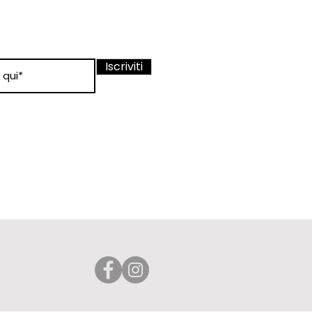
nato sui nostri
Iscriviti
 condizioni
 d'uso