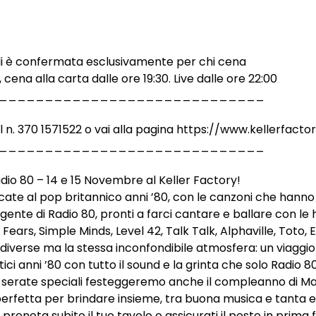
li è confermata esclusivamente per chi cena
 cena alla carta dalle ore 19:30. Live dalle ore 22:00
_____________________________
al n. 370 1571522 o vai alla pagina https://www.kellerfacto
_____________________________
dio 80 – 14 e 15 Novembre al Keller Factory!
cate al pop britannico anni ’80, con le canzoni che hanno f
lgente di Radio 80, pronti a farci cantare e ballare con le 
Fears, Simple Minds, Level 42, Talk Talk, Alphaville, Toto, E
diverse ma la stessa inconfondibile atmosfera: un viaggio 
itici anni ’80 con tutto il sound e la grinta che solo Radio 8
ue serate speciali festeggeremo anche il compleanno di Ma
rfetta per brindare insieme, tra buona musica e tanta e
: prenota subito il tuo tavolo e assicurati il posto in prima 