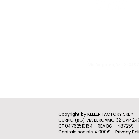
Le eventuali variazioni sara
Giovedì: 19:30 - 00:30
Venerdì: 19:30 - 1:00
Sabato: 19:30 - 1:00
Domenica: 19:30 - 00:3
Via Bergamo, 32 -
24035 
info@kellerfa
ctory.it
Tel:
370 1571522
Copyright by KELLER FACTORY SRL ®
CURNO (BG) VIA BERGAMO 32 CAP 24
CF 04762510164 - REA BG - 487259
Capitale sociale 4.900€ -
Privacy Pol