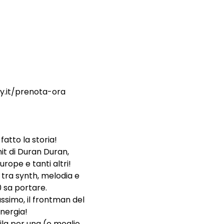
ry.it/prenota-ora
atto la storia!
hit di Duran Duran, 
urope e tanti altri!
tra synth, melodia e 
0 sa portare.
ssimo, il frontman del 
nergia!
fila per una (o meglio, 