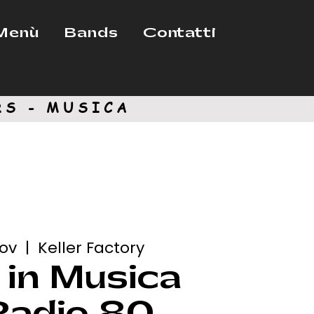
Menù
Bands
Contatti
RS - MUSICA
nov
  |  
Keller Factory
 in Musica
Radio 80 -