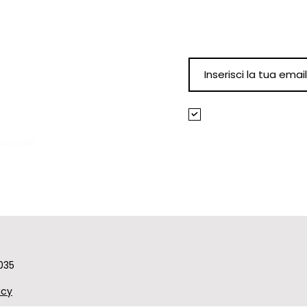
per restare aggior
eventi!
nno comunicate per tempo.
0
Accetto termini e
Visualizza termini
Curno BG
035
icy