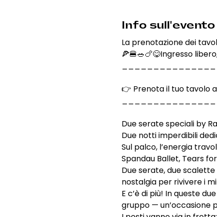
Info sull'evento
La prenotazione dei tavo
🍕🍔🥗🍗😋Ingresso libero,
_______________
👉 Prenota il tuo tavolo 
_______________
Due serate speciali by Ra
Due notti imperdibili dedi
Sul palco, l’energia travo
Spandau Ballet, Tears for 
Due serate, due scalette 
nostalgia per rivivere i m
E c’è di più! In queste d
gruppo — un’occasione pe
I posti vanno via in fretta