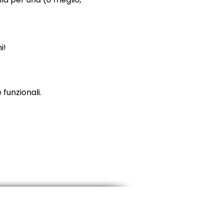
i!
funzionali.
ewsletter