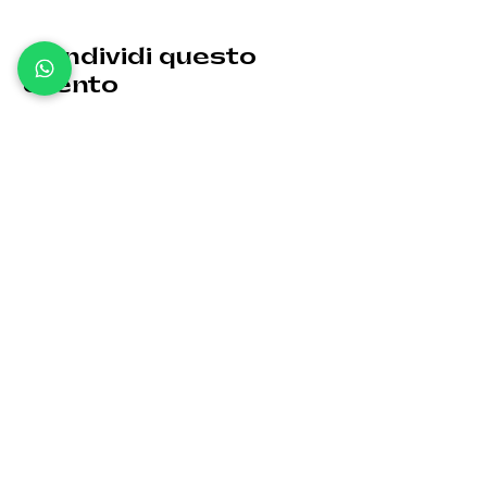
Condividi questo
evento
Le eventuali variazioni saranno comunicate per tempo.
Giovedì: 19:30 - 00:30
Venerdì: 19:30 - 1:00
Sabato: 19:30 - 1:00
Domenica: 19:30 - 00:30
Via Bergamo, 32 -
24035 Curno BG
info@kellerfa
ctory.it
Tel:
370 1571522