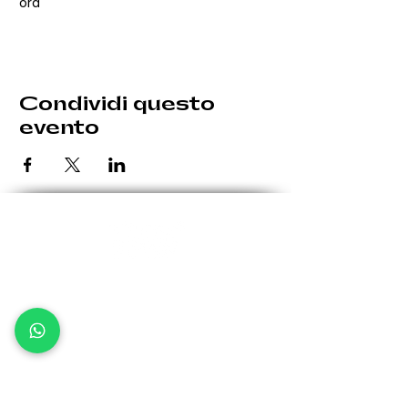
ora
Condividi questo
evento
Le eventuali variazioni saranno comunicate per tempo.
Giovedì: 19:30 - 00:30
Venerdì: 19:30 - 1:00
Sabato: 19:30 - 1:00
Domenica: 19:30 - 00:30
Via Bergamo, 32 -
24035 Curno BG