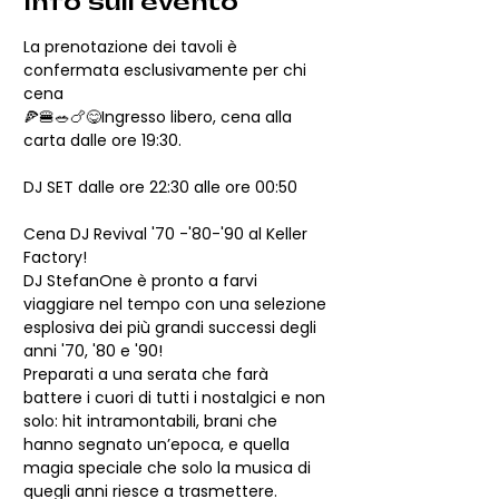
Info sull'evento
La prenotazione dei tavoli è 
confermata esclusivamente per chi 
cena
🍕🍔🥗🍗😋Ingresso libero, cena alla 
carta dalle ore 19:30. 
DJ SET dalle ore 22:30 alle ore 00:50
Cena DJ Revival '70 -'80-'90 al Keller 
Factory!
DJ StefanOne è pronto a farvi 
viaggiare nel tempo con una selezione 
esplosiva dei più grandi successi degli 
anni '70, '80 e '90!
Preparati a una serata che farà 
battere i cuori di tutti i nostalgici e non 
solo: hit intramontabili, brani che 
hanno segnato un’epoca, e quella 
magia speciale che solo la musica di 
quegli anni riesce a trasmettere.