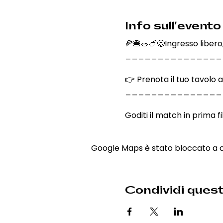
Info sull'evento
🍕🍔🥗🍗😋Ingresso libero,
_______________
👉 Prenota il tuo tavolo 
_______________
Goditi il match in prima fi
Google Maps è stato bloccato a cau
Condividi ques