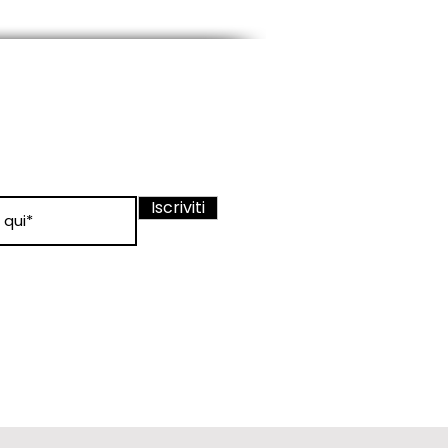
ewsletter
nato sui nostri
Iscriviti
 condizioni
 d'uso