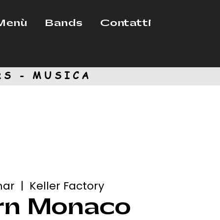
Menù
Bands
Contatti
RS - MUSICA
mar
  |  
Keller Factory
rn Monaco