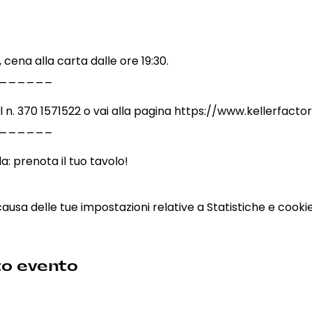
 cena alla carta dalle ore 19:30. 
______
al n. 370 1571522 o vai alla pagina https://www.kellerfacto
______
la: prenota il tuo tavolo!
sa delle tue impostazioni relative a Statistiche e cookie 
to evento