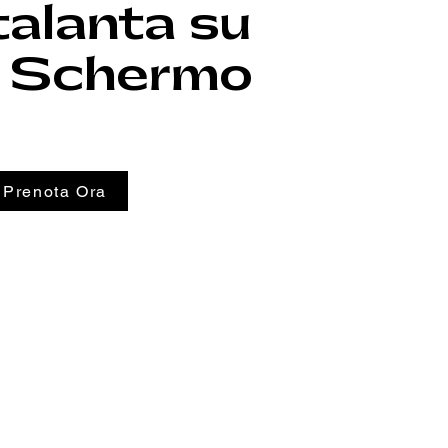
talanta su
i Schermo
Prenota Ora