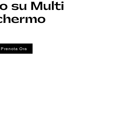
o su Multi
chermo
Prenota Ora