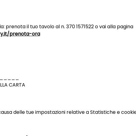
la: prenota il tuo tavolo al n. 370 1571522 o vai alla pagina 
y.it/prenota-ora
_____
 ALLA CARTA
sa delle tue impostazioni relative a Statistiche e cookie 