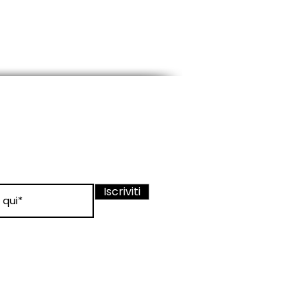
ewsletter
nato sui nostri
Iscriviti
 condizioni
 d'uso