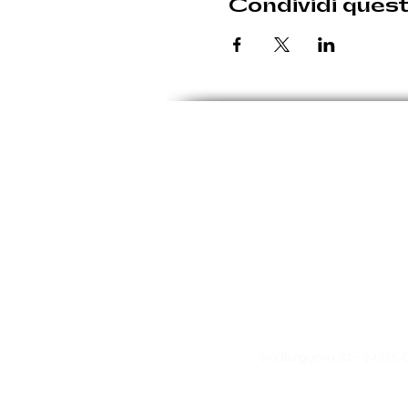
Condividi ques
Le eventuali variazioni sara
Giovedì: 19:30 - 00:30
Venerdì: 19:30 - 1:00
Sabato: 19:30 - 1:00
Domenica: 19:30 - 00:3
Via Bergamo, 32 -
24035 
info@kellerfa
ctory.it
Tel:
370 1571522