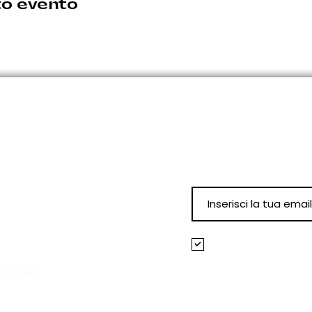
to evento
Iscriviti alla N
per restare aggior
eventi!
nno comunicate per tempo.
0
Accetto termini e
Visualizza termini
Curno BG