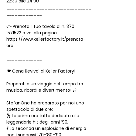
22:30 alle 24:00
_______________________________
_____________
👉 Prenota il tuo tavolo al n. 370 
1571522 o vai alla pagina 
https://www.kellerfactory.it/prenota-
ora
_______________________________
_____________
🍽️ Cena Revival al Keller Factory!
Preparati a un viaggio nel tempo tra 
musica, ricordi e divertimento! 🎶
StefanOne ha preparato per noi uno 
spettacolo di due ore:
🕺 La prima ora tutta dedicata alle 
leggendarie hit degli anni ’90,
💃 La seconda un’esplosione di energia 
con i successi ’70-’80-’90.