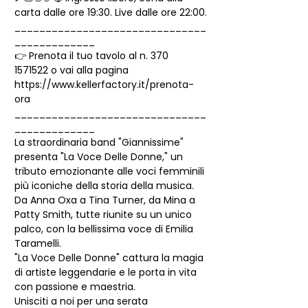
carta dalle ore 19:30. Live dalle ore 22:00.
_______________________________
_____________
👉 Prenota il tuo tavolo al n. 370 
1571522 o vai alla pagina 
https://www.kellerfactory.it/prenota-
ora
_______________________________
_____________
La straordinaria band "Giannissime" 
presenta "La Voce Delle Donne," un 
tributo emozionante alle voci femminili 
più iconiche della storia della musica.
Da Anna Oxa a Tina Turner, da Mina a 
Patty Smith, tutte riunite su un unico 
palco, con la bellissima voce di Emilia 
Taramelli.
"La Voce Delle Donne" cattura la magia 
di artiste leggendarie e le porta in vita 
con passione e maestria.
Unisciti a noi per una serata 