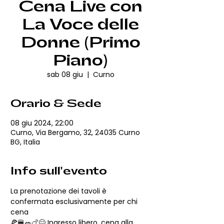
Cena Live con
La Voce delle
Donne (Primo
Piano)
sab 08 giu
  |  
Curno
Orario & Sede
08 giu 2024, 22:00
Curno, Via Bergamo, 32, 24035 Curno
BG, Italia
Info sull'evento
La prenotazione dei tavoli è 
confermata esclusivamente per chi 
cena
🍕🍔🥗🍗😋 Ingresso libero, cena alla 